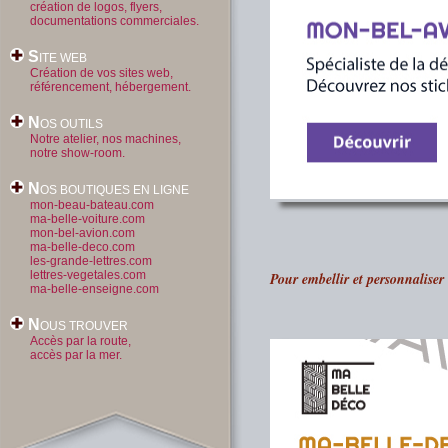
création de logos, flyers,
documentations commerciales.
S
ITE WEB
Création de vos sites web,
référencement, hébergement.
N
OS OUTILS
Notre atelier, nos machines,
notre show-room.
N
OS BOUTIQUES EN LIGNE
mon-beau-bateau.com
ma-belle-voiture.com
mon-bel-avion.com
ma-belle-deco.com
les-grande-lettres.com
lettres-vegetales.com
Pour embellir et personnaliser 
ma-belle-enseigne.com
N
OUS TROUVER
Accès par la route,
accès par la mer.