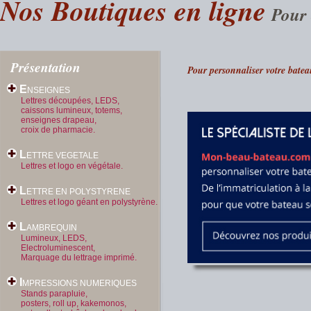
Nos Boutiques en ligne
Pour 
Présentation
Pour personnaliser votre batea
E
NSEIGNES
Lettres découpées, LEDS,
caissons lumineux, totems,
enseignes drapeau,
croix de pharmacie.
L
ETTRE VEGETALE
Lettres et logo en végétale.
L
ETTRE EN POLYSTYRENE
Lettres et logo géant en polystyrène.
L
AMBREQUIN
Lumineux, LEDS,
Electroluminescent,
Marquage du lettrage imprimé.
I
MPRESSIONS NUMERIQUES
Stands parapluie,
posters, roll up, kakemonos,