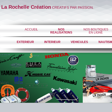
La Rochelle Création
CREATIFS PAR PASSION.
ACCUEIL
NOS
NOS BOUTIQUES
REALISATIONS
EN LIGNE
EXTERIEUR
INTERIEUR
VEHICULES
NAUTIS
Personnalisation
Tout pour votre voiture