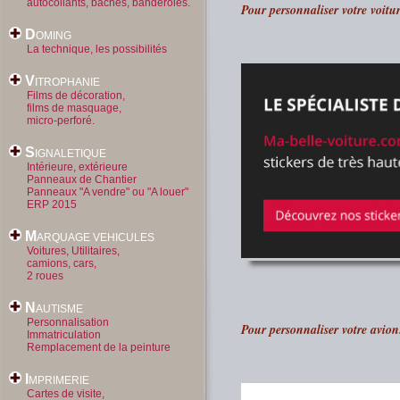
autocollants, bâches, banderoles.
Pour personnaliser votre voitur
D
OMING
La technique, les possibilités
V
ITROPHANIE
Films de décoration,
films de masquage,
micro-perforé.
S
IGNALETIQUE
Intérieure, extérieure
Panneaux de Chantier
Panneaux "A vendre" ou "A louer"
ERP 2015
M
ARQUAGE VEHICULES
Voitures, Utilitaires,
camions, cars,
2 roues
N
AUTISME
Personnalisation
Pour personnaliser votre avion.
Immatriculation
Remplacement de la peinture
I
MPRIMERIE
Cartes de visite,