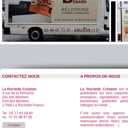
CONTACTEZ NOUS
A PROPOS DE NOUS
La Rochelle Création
La Rochelle Création
est le
4 rue de la Perruche
publicitaire sur tous supports
Zac des Minimes
enseignes, signalétique, per
Port des Minimes
banderoles, publicités adhé
17000 La Rochelle France
lettrages en relief …
Tel : 05 17 81 04 40
C’est aussi une agence d
ou : 07 81 98 97 90
communication. Nous somm
impression (tracts, flyers, pla
Contact
imprimés publicitaires ...).