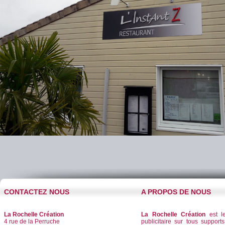
CONTACTEZ NOUS
A PROPOS DE NOUS
La Rochelle Création
La Rochelle Création
est le
4 rue de la Perruche
publicitaire sur tous supports