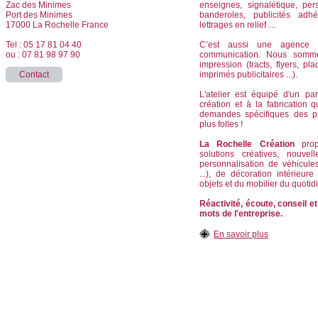
Zac des Minimes
enseignes, signalétique, per
Port des Minimes
banderoles, publicités adhé
17000 La Rochelle France
lettrages en relief …
Tel : 05 17 81 04 40
C’est aussi une agence d
ou : 07 81 98 97 90
communication. Nous somm
impression (tracts, flyers, pla
Contact
imprimés publicitaires ...).
L'atelier est équipé d'un pa
création et à la fabrication
demandes spécifiques des p
plus folles !
La Rochelle Création
propo
solutions créatives, nouvel
personnalisation de véhicule
...), de décoration intérieur
objets et du mobilier du quotid
Réactivité, écoute, conseil et
mots de l'entreprise.
En savoir plus