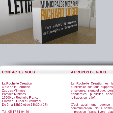
CONTACTEZ NOUS
A PROPOS DE NOUS
La Rochelle Création
La Rochelle Création
est le
4 rue de la Perruche
publicitaire sur tous supports
Zac des Minimes
enseignes, signalétique, per
Port des Minimes
banderoles, publicités adhé
17000 La Rochelle France
lettrages en relief …
Ouvert du Lundi au vendredi
De 9h à 12h30 et de 13h30 à 17h
C’est aussi une agence d
communication. Nous somm
Tel : 05 17 81 04 40
impression (tracts, flyers, pla